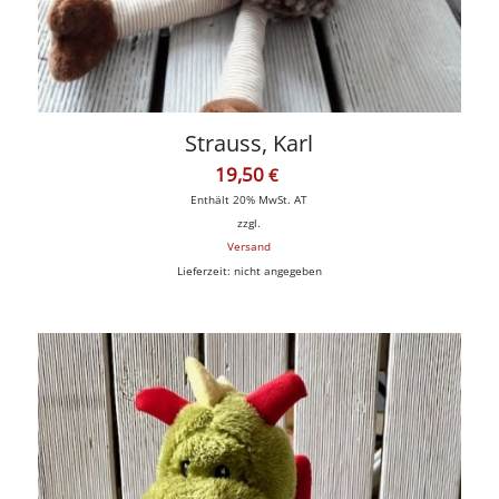
Strauss, Karl
19,50
€
Enthält 20% MwSt. AT
zzgl.
Versand
Lieferzeit: nicht angegeben