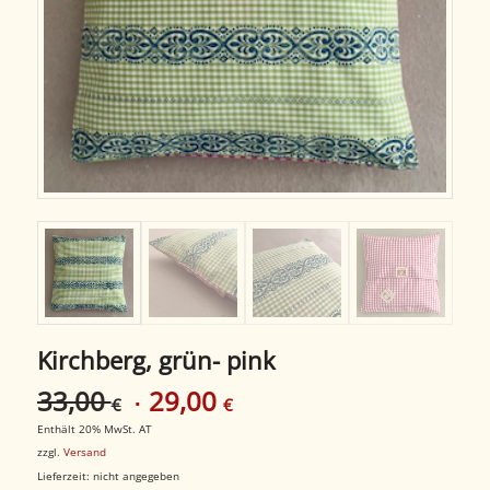
Kirchberg, grün- pink
33,00
29,00
Ursprünglicher
Aktueller
€
€
Preis
Preis
Enthält 20% MwSt. AT
war:
ist:
zzgl.
Versand
Lieferzeit: nicht angegeben
33,00 €
29,00 €.