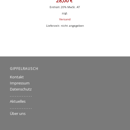
28,00
€
Enthält 20% MwSt. AT
zzgl.
Versand
Lieferzeit: nicht angegeben
GIPFELRAUSCH
Kontakt
Impressum
Datenschutz
. . . . . . . . . . . . .
Aktuelles
. . . . . . . . . . . . .
Über uns