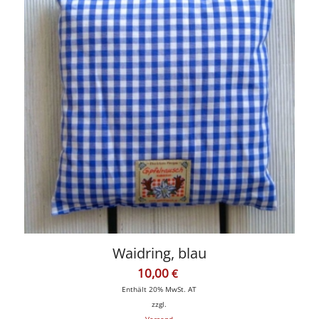
Waidring, blau
10,00
€
Enthält 20% MwSt. AT
zzgl.