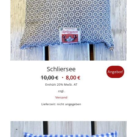
Schliersee
Angebot!
Ursprünglicher
Aktueller
10,00
8,00
€
€
Preis
Preis
Enthält 20% MwSt. AT
war:
ist:
zzgl.
Versand
10,00 €
8,00 €.
Lieferzeit: nicht angegeben