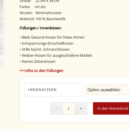
Größe: 22 cm x 38 cm
Farbe: rot etc.
Muster: Minimalmuster
Material: 100 % Baumwolle
Füllungen / Innenkissen:
• Bleib Gesund-Kissen für freies Atmen
• Entspannungs-Einschlafkissen
• Stille Nacht- Schnarchkissen
• Weiber-Kissen für ausgeschlafene Mädels
• Reines Zirbenkissen
>> Infos zu den Füllungen
INNENKISSEN
In den Warenkorb